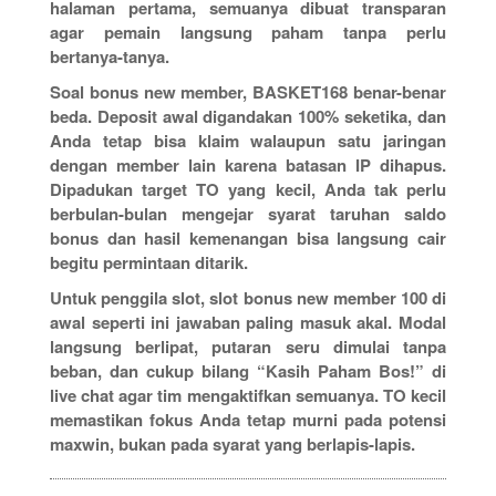
halaman pertama, semuanya dibuat transparan
agar pemain langsung paham tanpa perlu
bertanya-tanya.
Soal bonus new member, BASKET168 benar-benar
beda. Deposit awal digandakan 100% seketika, dan
Anda tetap bisa klaim walaupun satu jaringan
dengan member lain karena batasan IP dihapus.
Dipadukan target TO yang kecil, Anda tak perlu
berbulan-bulan mengejar syarat taruhan saldo
bonus dan hasil kemenangan bisa langsung cair
begitu permintaan ditarik.
Untuk penggila slot, slot bonus new member 100 di
awal seperti ini jawaban paling masuk akal. Modal
langsung berlipat, putaran seru dimulai tanpa
beban, dan cukup bilang “Kasih Paham Bos!” di
live chat agar tim mengaktifkan semuanya. TO kecil
memastikan fokus Anda tetap murni pada potensi
maxwin, bukan pada syarat yang berlapis-lapis.